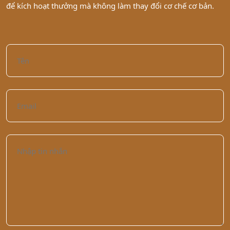
để kích hoạt thưởng mà không làm thay đổi cơ chế cơ bản.