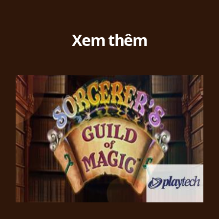
Xem thêm