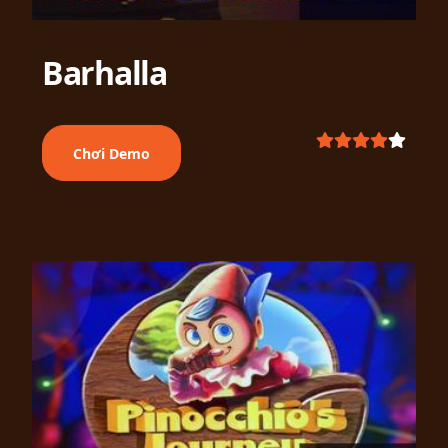
Barhalla
Chơi Demo