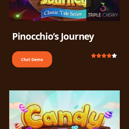
Pinocchio’s Journey
Chơi Demo