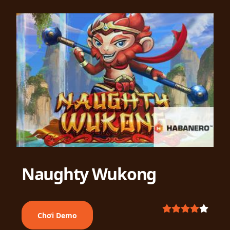
Naughty Wukong
Chơi Demo