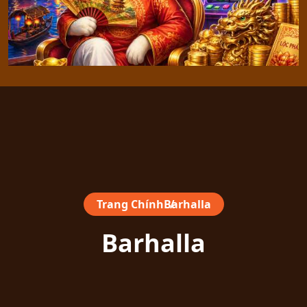
Trang Chính
Barhalla
Barhalla