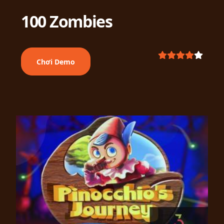
100 Zombies
Chơi Demo