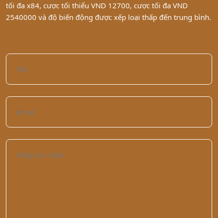
tối đa x84, cược tối thiểu VND 12700, cược tối đa VND
2540000 và độ biến động được xếp loại thấp đến trung bình.