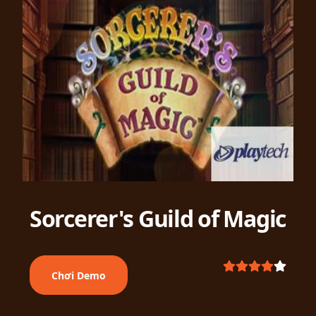
Sorcerer's Guild of Magic
Chơi Demo