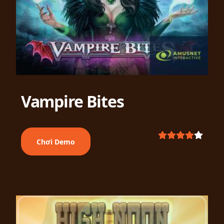
Vampire Bites
Chơi Demo