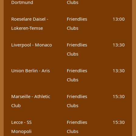
Dortmund
Clubs
Roeselare Daisel -
Friendlies
13:00
Lokeren-Temse
Clubs
Liverpool - Monaco
Friendlies
13:30
Clubs
Union Berlin - Aris
Friendlies
13:30
Clubs
Marseille - Athletic
Friendlies
15:30
Club
Clubs
Lecce - SS
Friendlies
15:30
Monopoli
Clubs