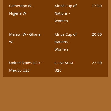
Cameroon W -
Africa Cup of
17:00
Nigeria W
Nations -
Women
Malawi W - Ghana
Africa Cup of
20:00
W
Nations -
Women
United States U20 -
CONCACAF
23:00
Mexico U20
U20