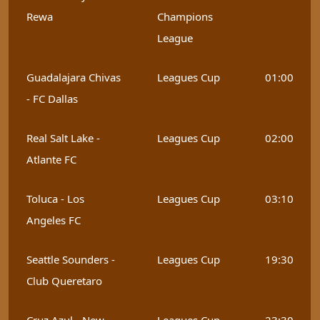
Rewa
Champions
League
Guadalajara Chivas
Leagues Cup
01:00
- FC Dallas
Real Salt Lake -
Leagues Cup
02:00
Atlante FC
Toluca - Los
Leagues Cup
03:10
Angeles FC
Seattle Sounders -
Leagues Cup
19:30
Club Queretaro