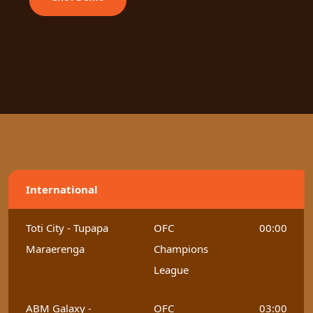
International
Toti City - Tupapa
OFC
00:00
Maraerenga
Champions
League
ABM Galaxy -
OFC
03:00