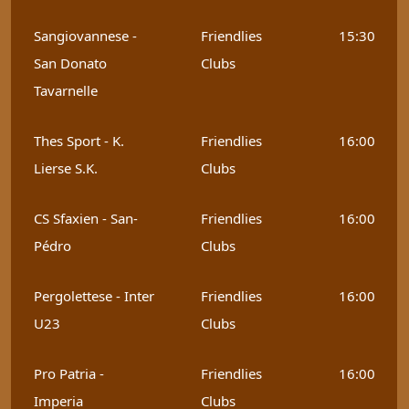
Sangiovannese -
Friendlies
15:30
San Donato
Clubs
Tavarnelle
Thes Sport - K.
Friendlies
16:00
Lierse S.K.
Clubs
CS Sfaxien - San-
Friendlies
16:00
Pédro
Clubs
Pergolettese - Inter
Friendlies
16:00
U23
Clubs
Pro Patria -
Friendlies
16:00
Imperia
Clubs