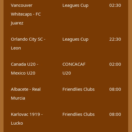
Vancouver
Leagues Cup
02:30
Whitecaps - FC
Juarez
Orlando City SC -
Leagues Cup
22:30
Leon
Canada U20 -
CONCACAF
02:00
Mexico U20
U20
Albacete - Real
Friendlies Clubs
08:00
Murcia
Karlovac 1919 -
Friendlies Clubs
08:00
Lucko