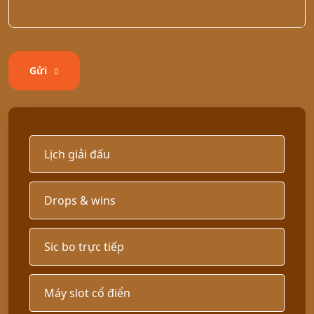
Gửi
Lịch giải đấu
Drops & wins
Sic bo trực tiếp
Máy slot cổ điển