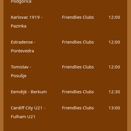
Podgorica
Karlovac 1919 -
Friendlies Clubs
12:00
Pazinka
Estradense -
Friendlies Clubs
12:00
Pontevedra
Tomislav -
Friendlies Clubs
12:00
Posušje
Eemdijk - Berkum
Friendlies Clubs
12:30
Cardiff City U21 -
Friendlies Clubs
13:00
Fulham U21