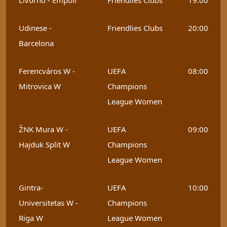
Livorno - Empoli
Friendlies Clubs
19:00
Udinese -
Friendlies Clubs
20:00
Barcelona
Ferencváros W -
UEFA
08:00
Mitrovica W
Champions
League Women
ŽNK Mura W -
UEFA
09:00
Hajduk Split W
Champions
League Women
Gintra-
UEFA
10:00
Universitetas W -
Champions
Riga W
League Women