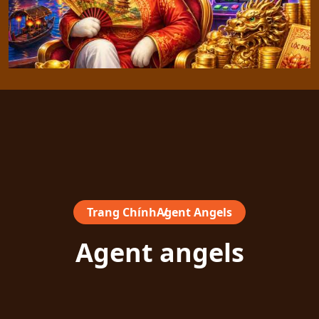
Trang Chính
Agent Angels
Agent angels