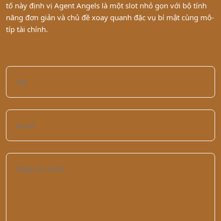
tố này định vị Agent Angels là một slot nhỏ gọn với bộ tính
năng đơn giản và chủ đề xoay quanh đặc vụ bí mật cùng mô-
típ tài chính.