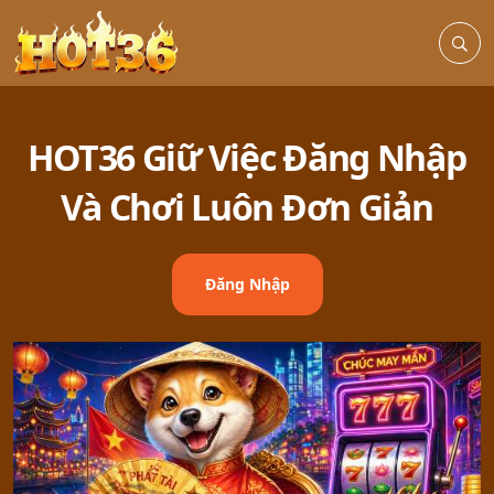
HOT36 Giữ Việc Đăng Nhập
Và Chơi Luôn Đơn Giản
Đăng Nhập