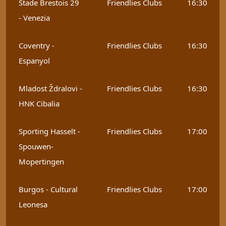
Stade Brestois 29
Friendlies Clubs
16:30
- Venezia
Coventry -
Friendlies Clubs
16:30
Espanyol
Mladost Ždralovi -
Friendlies Clubs
16:30
HNK Cibalia
Sporting Hasselt -
Friendlies Clubs
17:00
Spouwen-
Mopertingen
Burgos - Cultural
Friendlies Clubs
17:00
Leonesa